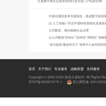
火速携手南京应急管理局打造全新门户站群官网
中国信通院发布专题报告：推进数字政府
以“人工智能+”开启中国特色智能化发展新
公共数据，更好赋能社会治理
让公共数据“供得出”“流得动”“用得好” 
“适当超前”建设的当下 智算中心如何找到
首页
关于我们
专业服务
战略联盟
支持服务
Copyright © 2004-2026 脉动火速软件. All Rights Re
苏ICP备05026747号-1
苏公网安备 32010202