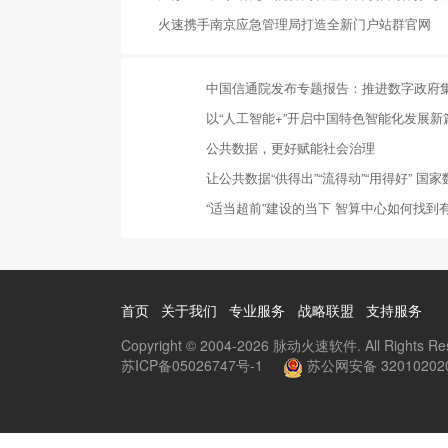
火速携手南京应急管理局打造全新门户站群官网
中国信通院发布专题报告：推进数字政府
以“人工智能+”开启中国特色智能化发展新
公共数据，更好赋能社会治理
让公共数据“供得出”“流得动”“用得好” 
“适当超前”建设的当下 智算中心如何找到
首页
关于我们
专业服务
战略联盟
支持服务
Copyright © 2004-2026 脉动火速软件. All Rights Re
苏ICP备05026747号-1
苏公网安备 32010202