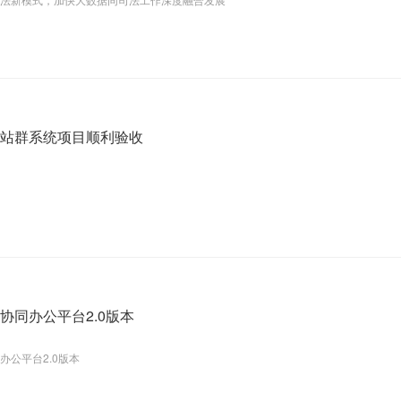
户站群系统项目顺利验收
协同办公平台2.0版本
办公平台2.0版本