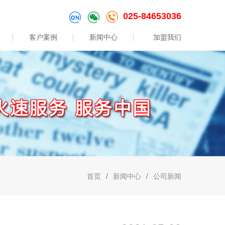
025-84653036
客户案例
新闻中心
加盟我们
首页
/
新闻中心
/
公司新闻