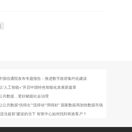
页
中国信通院发布专题报告：推进数字政府集约化建设
以“人工智能+”开启中国特色智能化发展新篇章
公共数据，更好赋能社会治理
让公共数据“供得出”“流得动”“用得好” 国家数据局加快数据市场
化配置改革
“适当超前”建设的当下 智算中心如何找到有效客户？