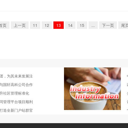
首页
上一页
11
12
13
14
15
...
下一页
尾
团，为其未来发展注
与国轩高科公司合作
升社区管理标准化
同管理平台项目顺利
打造全新门户站群官