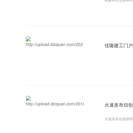
佳隆建工门
火速发布信创
火速发布信创协同