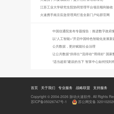
江苏工业大学研究生院协同管理平台项目顺利验收
火速携手南京应急管理局打造全新门户站群官网
中国信通院发布专题报告：推进数字政府
以“人工智能+”开启中国特色智能化发展新
公共数据，更好赋能社会治理
让公共数据“供得出”“流得动”“用得好” 
“适当超前”建设的当下 智算中心如何找到
首页
关于我们
专业服务
战略联盟
支持服务
Copyright © 2004-2026 脉动火速软件. All Rights Re
苏ICP备05026747号-1
苏公网安备 32010202